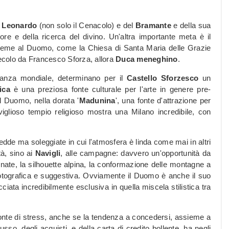
i Leonardo
(non solo il Cenacolo) e del
Bramante
e della sua
e e della ricerca del divino. Un'altra importante meta è il
ieme al Duomo, come la Chiesa di Santa Maria delle Grazie
secolo da Francesco Sforza, allora
Duca meneghino
.
vanza mondiale, determinano per il
Castello Sforzesco
un
ica
è una preziosa fonte culturale per l'arte in genere pre-
l Duomo, nella dorata '
Madunina
', una fonte d'attrazione per
aviglioso tempio religioso mostra una Milano incredibile, con
 fredde ma soleggiate in cui l'atmosfera è linda come mai in altri
tà, sino ai
Navigli
, alle campagne: davvero un'opportunità da
ornate, la silhouette alpina, la conformazione delle montagne a
fotografica e suggestiva. Ovviamente il Duomo è anche il suo
cciata incredibilmente esclusiva in quella miscela stilistica tra
onte di stress, anche se la tendenza a concedersi, assieme a
sso, degli acquisti, e della carta di credito bollente, ha negli