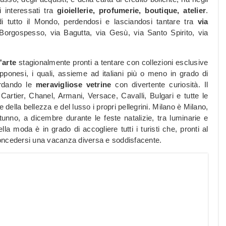
i interessati tra
gioiellerie, profumerie, boutique, atelier
.
 tutto il Mondo, perdendosi e lasciandosi tantare tra
via
 Borgospesso, via Bagutta, via Gesù, via Santo Spirito, via
d'arte
stagionalmente pronti a tentare con collezioni esclusive
iapponesi, i quali, assieme ad italiani più o meno in grado di
ardando le
meravigliose vetrine
con divertente curiosità. Il
rtier, Chanel, Armani, Versace, Cavalli, Bulgari e tutte le
della bellezza e del lusso i propri pellegrini. Milano è Milano,
utunno, a dicembre durante le feste natalizie, tra luminarie e
la moda è in grado di accogliere tutti i turisti che, pronti al
 concedersi una vacanza diversa e soddisfacente.