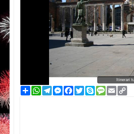
Itinerari t
Condividi
WhatsApp
Telegram
Messenger
Facebook
Twitter
Skype
Message
Email
Co
Li