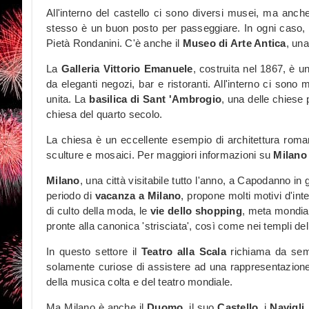
All'interno del castello ci sono diversi musei, ma anche 
stesso è un buon posto per passeggiare. In ogni caso, 
Pietà Rondanini. C'è anche il
Museo di Arte Antica
, una
La
Galleria Vittorio Emanuele
, costruita nel 1867, è 
da eleganti negozi, bar e ristoranti. All'interno ci sono 
unita. La
basilica di Sant 'Ambrogio
, una delle chiese p
chiesa del quarto secolo.
La chiesa è un eccellente esempio di architettura roman
sculture e mosaici. Per maggiori informazioni su
Milano
Milano
, una città visitabile tutto l'anno, a Capodanno in
periodo di
vacanza a Milano
, propone molti motivi d'inte
di culto della moda, le
vie dello shopping
, meta mondial
pronte alla canonica 'strisciata', così come nei templi del
In questo settore il
Teatro alla Scala
richiama da semp
solamente curiose di assistere ad una rappresentazione li
della musica colta e del teatro mondiale.
Ma Milano è anche il
Duomo
, il suo
Castello
, i
Navigli
,