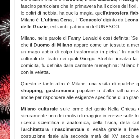
fascino particolare che in primavera ha il colore dei fiori,
le coltri di nebbia, ha quella magia, quell'
atmosfera fia
Milano è '
L'ultima Cena
', il '
Cenacolo
' dipinto da
Leonar
delle Grazie
, entrambi patrimoni dell'UNESCO.
Milano, nelle parole di Fanny Lewald è così definita: 'S
che il
Duomo di Milano
appare come un tessuto a merle
un mago abbia di colpo trasformato in pietra.' In quelle
culturali dei teatri nei quali Giorgio Strehler innalzò
comicità, fu definita dalla cantante meneghina: 'Milano 
con la veletta.
Questo e tanto altro è Milano, una visita di qualche 
shopping
,
gastronomia
popolare o d'alta raffinate
anche per rispondere alle esigenze specifiche di un gran
Milano culturale
sulle orme del genio Nella Chiesa d
sicuramente uno dei motivi di maggior interesse sulle trac
ricerca scientifica e anatomica, della fisica, della cu
l'
architettura rinascimentale
si esalta grazie a linee
costruzione risale alla seconda metà del XV secolo e