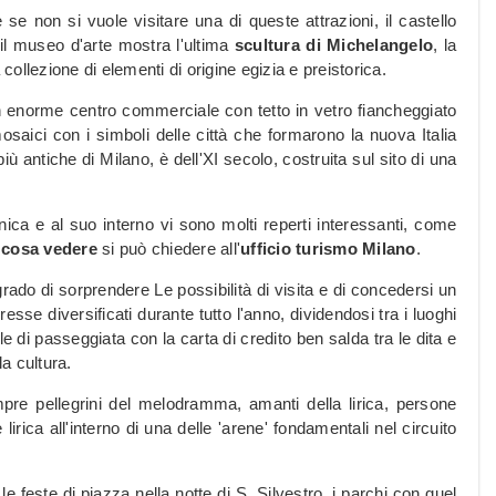
se non si vuole visitare una di queste attrazioni, il castello
il museo d'arte mostra l'ultima
scultura di Michelangelo
, la
 collezione di elementi di origine egizia e preistorica.
un enorme centro commerciale con tetto in vetro fiancheggiato
mosaici con i simboli delle città che formarono la nuova Italia
iù antiche di Milano, è dell'XI secolo, costruita sul sito di una
ica e al suo interno vi sono molti reperti interessanti, come
 cosa vedere
si può chiedere all'
ufficio turismo Milano
.
 grado di sorprendere Le possibilità di visita e di concedersi un
resse diversificati durante tutto l'anno, dividendosi tra i luoghi
e di passeggiata con la carta di credito ben salda tra le dita e
la cultura.
re pellegrini del melodramma, amanti della lirica, persone
rica all'interno di una delle 'arene' fondamentali nel circuito
 le feste di piazza nella notte di S. Silvestro, i parchi con quel