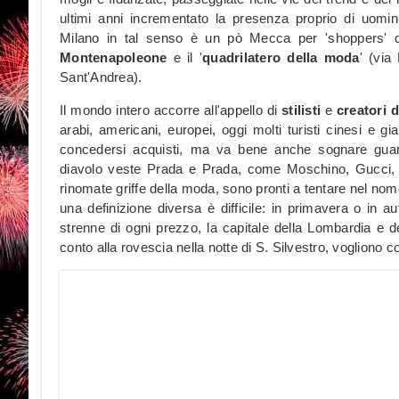
ultimi anni incrementato la presenza proprio di uomin
Milano in tal senso è un pò Mecca per 'shoppers' di
Montenapoleone
e il '
quadrilatero della moda
' (via
Sant'Andrea).
Il mondo intero accorre all'appello di
stilisti
e
creatori 
arabi, americani, europei, oggi molti turisti cinesi e g
concedersi acquisti, ma va bene anche sognare gu
diavolo veste Prada e Prada, come Moschino, Gucci, Ca
rinomate griffe della moda, sono pronti a tentare nel nome 
una definizione diversa è difficile: in primavera o in a
strenne di ogni prezzo, la capitale della Lombardia e del
conto alla rovescia nella notte di S. Silvestro, vogliono