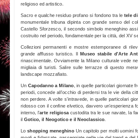
religioso ed artistico.
Sacro e qualche residuo profano si fondono tra le
tele d
monumentale tribuna dipinta con grande senso del color
Castello Sforzesco, il secondo simbolo meneghino ass
costruito nel periodo, fondamentale per la città, del XV 
Collezioni permanenti e mostre estemporanee di rile
grande afflusso turistico. Il
Museo stabile d'Arte Ant
rinascimentale. Ovviamente la Milano culturale vede ne
migliaia di turisti. Salire sulle terrazze di questo mer
landscape mozzafiato.
Un
Capodanno a Milano
, in quelle particolari giornate
periodi, concede all'occhio di perdersi tra le vie della cit
non perdere. A volte s'intravede, in quelle particolari gi
ridosso con il confine elvetico, davvero un'esperienza 
interno, l'
arte religiosa
custodita tra le sue navate, la fa
il
Gotico, il Neogotico e il Neoclassico
.
Lo
shopping meneghino
Un capitolo per molti uomini f
mogli e fidanzate, passeggiate nelle vie del trend e del lu