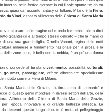
 in inverno, nelle fredde giornate in cui il sole spunta timido tra
besca
, quasi da racconto fantasy di Tolkien. Milano è la
Fiera
,
do da Vinci
, esposto all'interno della
Chiesa di Santa Maria
e dovessi usare un’immagine del mondo femminile, allora direi
tto-gigantesco e al tempo stesso delicato – che la mano di
 di una sua grande figlia, Ornella Vanoni, regina delle notti
 la cultura milanese a fondamento nazionale per la prosa e la
ha delle zone belle, è bella con la nebbia, è un po’ una donna
giorno concede al turista
divertimento
, possibilità
culturali
,
zza
gourmet
,
passeggiate
, offerte alberghiere specializzate
de indotto come la Fiera di Milano.
i Santa Maria delle Grazie, 'L'ultima cena di Leonardo' è
ce di questo genio mondiale in diversi settori dell'arte, della
ltura. All'interno della Chiesa di Santa Maria delle Grazie,
 per l'epoca innovative e di grande bellezza stilistica. La
 da decenni questo luogo di culto è meta di pellegrinaggio