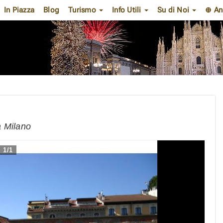
In Piazza
Blog
Turismo
Info Utili
Su di Noi
⊕ An
a Milano
1
/
1