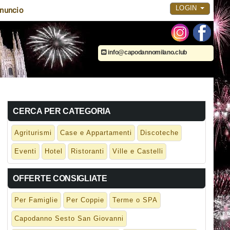
LOGIN
nuncio
info@capodannomilano.club
CERCA PER CATEGORIA
Agriturismi
Case e Appartamenti
Discoteche
Eventi
Hotel
Ristoranti
Ville e Castelli
OFFERTE CONSIGLIATE
Per Famiglie
Per Coppie
Terme o SPA
Capodanno Sesto San Giovanni