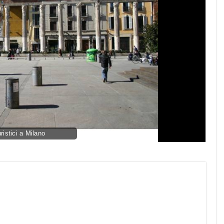
uristici a Milano
py
nk