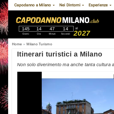
Capodanno a Milano
Nei Dintorni
Esperienze
145
14
47
13
al
2027
Giorni
Ore
Minuti
Secondi
Home
Milano Turismo
Itinerari turistici a Milano
Non solo diverimento ma anche tanta cultura 