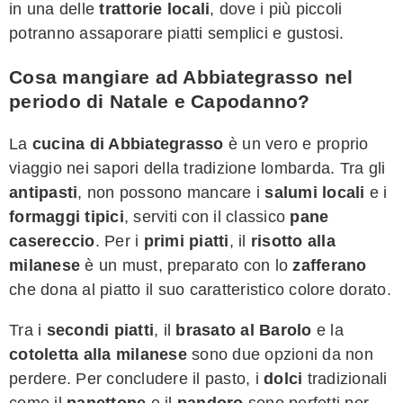
in una delle
trattorie locali
, dove i più piccoli
potranno assaporare piatti semplici e gustosi.
Cosa mangiare ad Abbiategrasso nel
periodo di Natale e Capodanno?
La
cucina di Abbiategrasso
è un vero e proprio
viaggio nei sapori della tradizione lombarda. Tra gli
antipasti
, non possono mancare i
salumi locali
e i
formaggi tipici
, serviti con il classico
pane
casereccio
. Per i
primi piatti
, il
risotto alla
milanese
è un must, preparato con lo
zafferano
che dona al piatto il suo caratteristico colore dorato.
Tra i
secondi piatti
, il
brasato al Barolo
e la
cotoletta alla milanese
sono due opzioni da non
perdere. Per concludere il pasto, i
dolci
tradizionali
come il
panettone
e il
pandoro
sono perfetti per