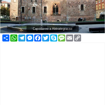
Capodanno a Abbiategrasso
Condividi
WhatsApp
Telegram
Messenger
Facebook
Twitter
Skype
Message
Email
Copy
Link