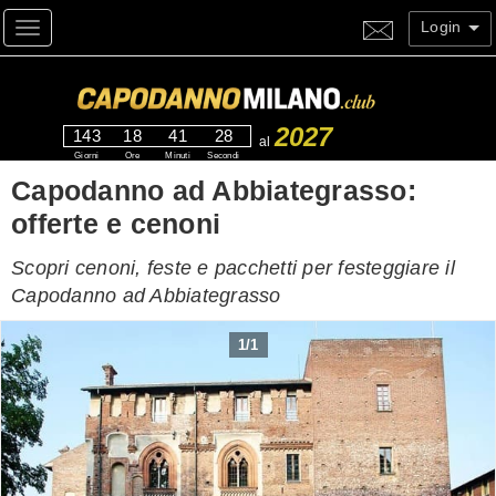
Login
Toggle navigation
2027
143
18
41
27
al
Giorni
Ore
Minuti
Secondi
Capodanno ad Abbiategrasso:
offerte e cenoni
Scopri cenoni, feste e pacchetti per festeggiare il
Capodanno ad Abbiategrasso
1
/
1