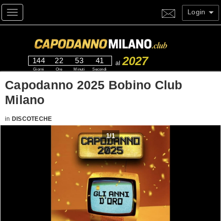
Login
Toggle navigation
2027
144
22
53
40
al
Giorni
Ore
Minuti
Secondi
Capodanno 2025 Bobino Club
Milano
in
DISCOTECHE
1
/
1