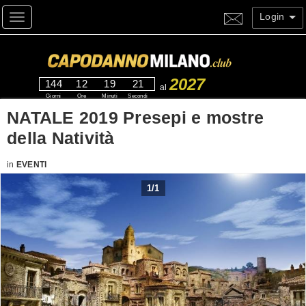
Login
Toggle navigation
2027
144
12
19
21
al
Giorni
Ore
Minuti
Secondi
NATALE 2019 Presepi e mostre
della Natività
in
EVENTI
1
/
1