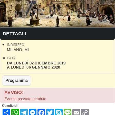
DETTAGLI
INDIRIZZO
MILANO
,
MI
DATA
DA LUNEDÌ 02 DICEMBRE 2019
A LUNEDÌ 06 GENNAIO 2020
Programma
AVVISO:
Evento passato scaduto.
Condividi:
Condividi
WhatsApp
Telegram
Messenger
Facebook
Twitter
Skype
Message
Email
Copy
Link