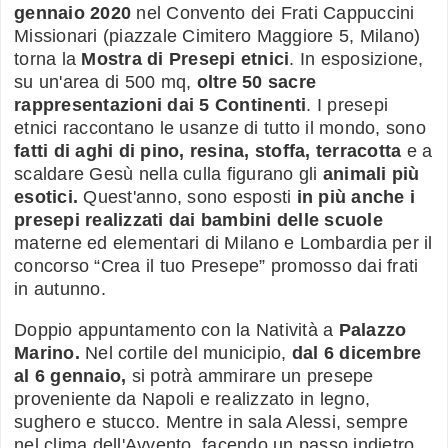
gennaio 2020
nel Convento dei Frati Cappuccini
Missionari (piazzale Cimitero Maggiore 5, Milano)
torna la
Mostra di Presepi etnici
. In
esposizione,
su un'area di 500 mq,
oltre 50 sacre
rappresentazioni dai 5 Continenti
. I presepi
etnici raccontano le usanze di tutto il mondo, sono
fatti di aghi di pino, resina, stoffa, terracotta
e a
scaldare Gesù nella culla figurano gli
animali più
esotici.
Quest'anno, sono esposti
in più anche i
presepi realizzati dai bambini delle scuole
materne ed elementari di Milano e Lombardia per il
concorso “Crea il tuo Presepe” promosso dai frati
in autunno.
Doppio appuntamento con la Natività a
Palazzo
Marino.
Nel cortile del municipio,
dal 6 dicembre
al 6 gennaio,
si potrà ammirare un presepe
proveniente da Napoli e realizzato in legno,
sughero e stucco. Mentre in sala Alessi, sempre
nel clima dell'Avvento, facendo un passo indietro