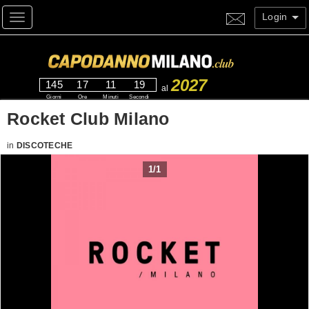
Login
Toggle navigation
2027
145
17
11
19
al
Giorni
Ore
Minuti
Secondi
Rocket Club Milano
in
DISCOTECHE
1
/
1