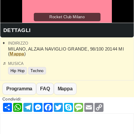
Rocket Club Milano
DETTAGLI
INDIRIZZO
MILANO
,
ALZAIA NAVIGLIO GRANDE, 98/100
20144
MI
(
Mappa
)
MUSICA
Hip Hop
Techno
Programma
FAQ
Mappa
Condividi:
Condividi
WhatsApp
Telegram
Messenger
Facebook
Twitter
Skype
Message
Email
Copy
Link