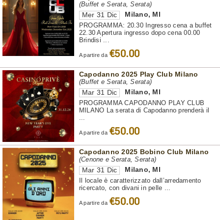
(Buffet e Serata, Serata)
Milano
,
MI
Mer 31 Dic
PROGRAMMA: 20.30 Ingresso cena a buffet
22.30 Apertura ingresso dopo cena 00.00
Brindisi ...
€50.00
A partire da
Capodanno 2025 Play Club Milano
(Buffet e Serata, Serata)
Milano
,
MI
Mar 31 Dic
PROGRAMMA CAPODANNO PLAY CLUB
MILANO La serata di Capodanno prenderà il
...
€50.00
A partire da
Capodanno 2025 Bobino Club Milano
(Cenone e Serata, Serata)
Milano
,
MI
Mar 31 Dic
Il locale è caratterizzato dall’arredamento
ricercato, con divani in pelle ...
€50.00
A partire da