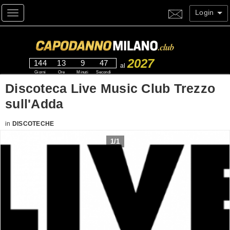
Login
Toggle navigation
2027
144
13
9
47
al
Giorni
Ore
Minuti
Secondi
Discoteca Live Music Club Trezzo
sull'Adda
in
DISCOTECHE
1
/
1