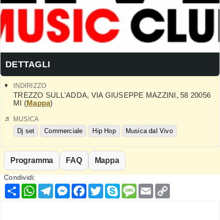
DETTAGLI
INDIRIZZO
TREZZO SULL'ADDA
,
VIA GIUSEPPE MAZZINI, 58
20056
MI
(
Mappa
)
MUSICA
Dj set
Commerciale
Hip Hop
Musica dal Vivo
Programma
FAQ
Mappa
Condividi:
Condividi
WhatsApp
Telegram
Messenger
Facebook
Twitter
Skype
Message
Email
Copy
Link