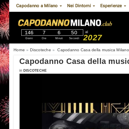
Capodanno a Milano
Nei Dintorni
Esperienze
146
7
6
49
al
2027
Giorni
Ore
Minuti
Secondi
Home
Discoteche
Capodanno Casa della musica Milan
Capodanno Casa della music
in
DISCOTECHE