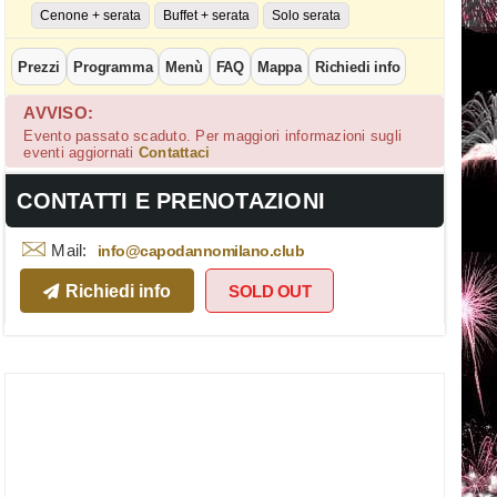
Cenone + serata
Buffet + serata
Solo serata
Prezzi
Programma
Menù
FAQ
Mappa
Richiedi info
AVVISO:
Evento passato scaduto. Per maggiori informazioni sugli
eventi aggiornati
Contattaci
CONTATTI E PRENOTAZIONI
Mail:
info@capodannomilano.club
Disco - Capodanno Casa della musi
Richiedi info
SOLD OUT