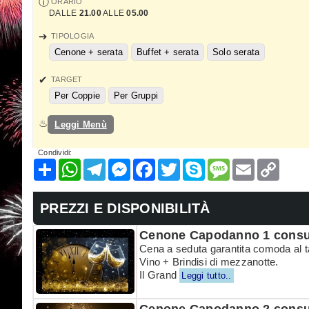
ORARIO
DALLE
21.00
ALLE
05.00
TIPOLOGIA
Cenone + serata
Buffet + serata
Solo serata
TARGET
Per Coppie
Per Gruppi
Leggi Menù
Condividi:
Condividi
WhatsApp
Telegram
Messenger
Facebook
Twitter
Skype
Message
Email
Copy
Link
PREZZI E DISPONIBILITÀ
Cenone Capodanno 1 cons
Cena a seduta garantita comoda al 
Vino + Brindisi di mezzanotte.
Il Grand
Leggi tutto..
Cenone Capodanno 2 consu