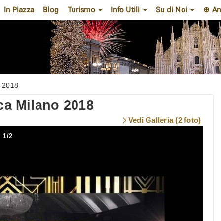
In Piazza
Blog
Turismo
Info Utili
Su di Noi
⊕ An
o 2018
a Milano 2018
Vedi Galleria (2 foto)
1
/
2