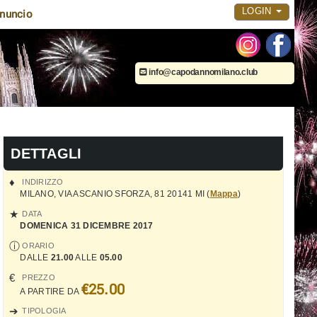
LOGIN
nuncio
info@capodannomilano.club
DETTAGLI
INDIRIZZO
MILANO
,
VIA ASCANIO SFORZA, 81
20141
MI
(
Mappa
)
DATA
DOMENICA 31 DICEMBRE 2017
ORARIO
DALLE
21.00
ALLE
05.00
PREZZO
€25.00
A PARTIRE DA
TIPOLOGIA