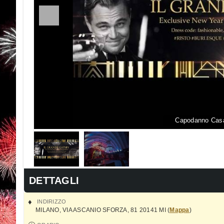
Capodanno Casa
DETTAGLI
INDIRIZZO
MILANO
,
VIA ASCANIO SFORZA, 81
20141
MI
(
Mappa
)