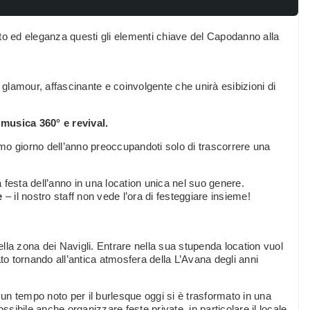
nto ed eleganza questi gli elementi chiave del Capodanno alla
 glamour, affascinante e coinvolgente che unirà esibizioni di
musica 360° e revival.
ltimo giorno dell’anno preoccupandoti solo di trascorrere una
festa dell’anno in una location unica nel suo genere.
e
– il nostro staff non vede l’ora di festeggiare insieme!
lla zona dei Navigli. Entrare nella sua stupenda location vuol
to tornando all’antica atmosfera della L’Avana degli anni
n tempo noto per il burlesque oggi si è trasformato in una
possibile anche organizzare feste private, in particolare il locale