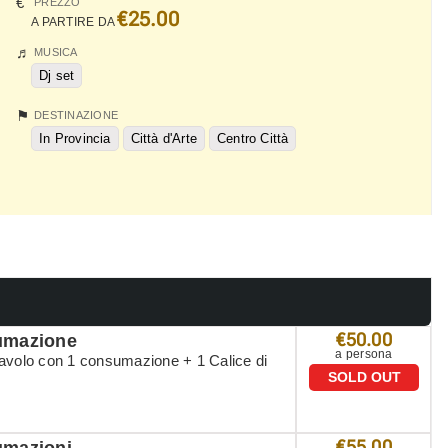
PREZZO
€25.00
A PARTIRE DA
MUSICA
Dj set
DESTINAZIONE
In Provincia
Città d'Arte
Centro Città
€50.00
umazione
a persona
tavolo con 1 consumazione + 1 Calice di
SOLD OUT
€55.00
mazioni