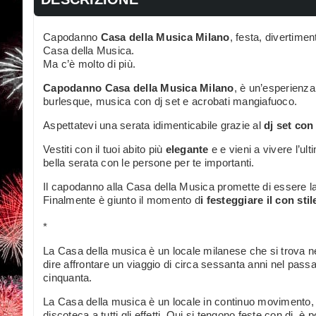
Capodanno
Casa della Musica Milano
, festa, divertime
Casa della Musica.
Ma c’è molto di più.
Capodanno Casa della Musica Milano
, è un’esperienza
burlesque, musica con dj set e acrobati mangiafuoco.
Aspettatevi una serata idimenticabile grazie al
dj set con 
Vestiti con il tuoi abito più
elegante
e e vieni a vivere l’u
bella serata con le persone per te importanti.
Il capodanno alla Casa della Musica promette di essere la 
Finalmente è giunto il momento d
i festeggiare il con stil
*
La Casa della musica è un locale milanese che si trova ne
dire affrontare un viaggio di circa sessanta anni nel passa
cinquanta.
La Casa della musica è un locale in continuo movimento, u
discoteca a tutti gli effetti. Qui si tengono feste con dj, è 