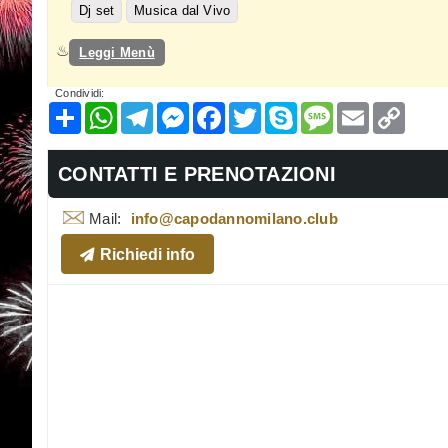
Dj set
Musica dal Vivo
Leggi Menù
Condividi:
Condividi
WhatsApp
Telegram
Messenger
Facebook
Twitter
Skype
Message
Email
Copy
Link
CONTATTI E PRENOTAZIONI
Mail:
info@capodannomilano.club
Richiedi info