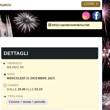
LOGIN
nuncio
info@capodannomilano.club
DETTAGLI
INDIRIZZO
MILANO
,
MI
DATA
MERCOLEDÌ 31 DICEMBRE 2025
ORARIO
DALLE
20.00
ALLE
03.30
TIPOLOGIA
Cenone + serata + pernotto