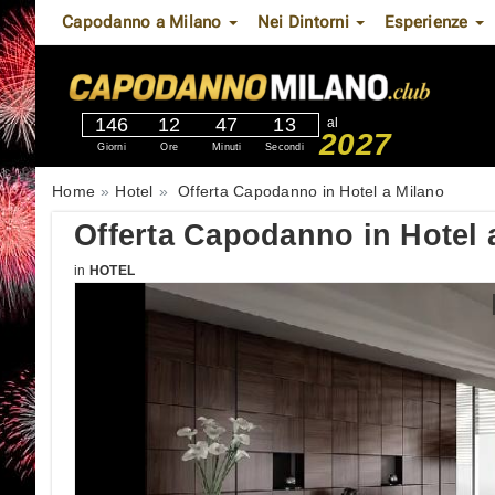
Capodanno a Milano
Nei Dintorni
Esperienze
146
12
47
12
al
2027
Giorni
Ore
Minuti
Secondi
Home
Hotel
Offerta Capodanno in Hotel a Milano
Offerta Capodanno in Hotel 
in
HOTEL