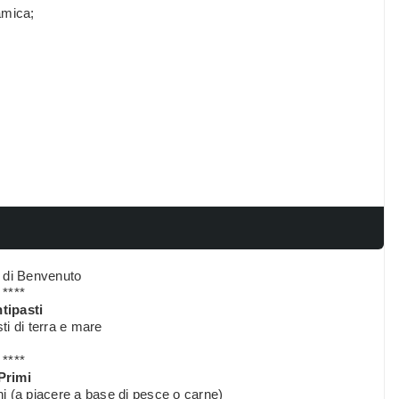
amica;
o di Benvenuto
****
tipasti
ti di terra e mare
****
Primi
hi (a piacere a base di pesce o carne)