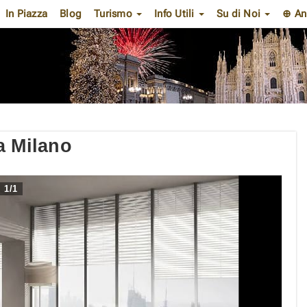
In Piazza
Blog
Turismo
Info Utili
Su di Noi
⊕ An
a Milano
1
/
1