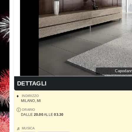
Capodann
DETTAGLI
INDIRIZZO
MILANO
,
MI
ORARIO
DALLE
20.00
ALLE
03.30
MUSICA