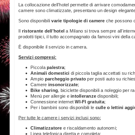
La collocazione dell'hotel permette di arrivare comodamente
camere sono climatizzate, presentano un design elegante 
Sono disponibili
varie tipologie di camere
che possono os
Il
ristorante dell'hotel
a Milano si trova sempre all'intern
prodotti tipici, il tutto accompagnato da famosi vini della c
È disponibile il servizio in camera.
Servizi compresi:
Piccola
palestra
;
Animali domestici
di piccola taglia accettati su ri
Ampio
parcheggio privato
per posti auto su richies
Camere
insonorizzate
;
Bike sharing
, biciclette disponibili a noleggio per r
Menù per allergie e
intolleranze
disponibili;
Connessione internet
WI-FI gratuita
;
Per i bambini sono disponibili le
culle o lettini aggi
Per tutte le camere i servizi inclusi sono:
Climatizzatore
e riscaldamento autonomi;
Linea telefonica diretta e completa;