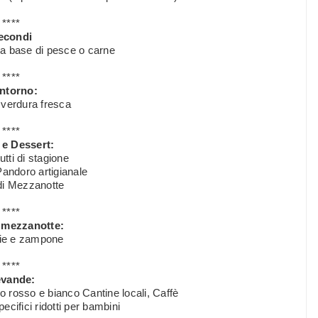
****
econdi
a base di pesce o carne
****
ntorno:
 verdura fresca
****
 e Dessert:
utti di stagione
andoro artigianale
 di Mezzanotte
****
 mezzanotte:
hie e zampone
****
vande:
o rosso e bianco Cantine locali, Caffè
ecifici ridotti per bambini